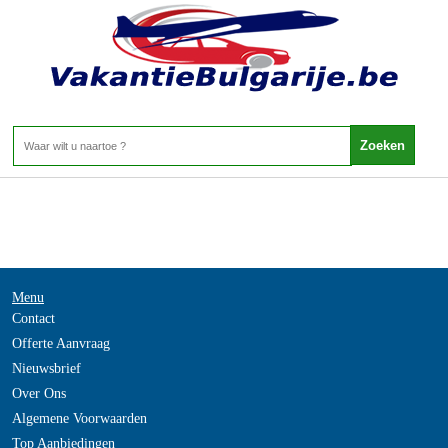
-
Home
>
Menu
Contact
Offerte Aanvraag
Nieuwsbrief
Over Ons
Algemene Voorwaarden
Top Aanbiedingen