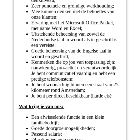
denkniveau;
Zeer punctuele en grondige werkhouding;
Mee kunnen denken met de behoeftes van
onze klanten;
Ervaring met het Microsoft Office Pakket,
met name Word en Excel;
Uitstekende beheersing van zowel de
Nederlandse taal in woord als in geschrift is
een vereiste;
Goede beheersing van de Engelse taal in
woord en geschrift;
Kenmerken die op jou van toepassing zijn:
nauwkeurig, pro-actief en verantwoordelijk.
Je bent communicatief vaardig en hebt een
prettige telefoonstem;
Je bent woonachtig binnen een straal van 25
kilometer rond Amsterdam;
Je bent per direct beschikbaar (harde eis);
Wat krijg je van ons:
Een afwisselende functie in een klein
familiebedrijf;
Goede doorgroeimogelijkheden;
Passend salaris;
24 vakantiedagen per jaar;