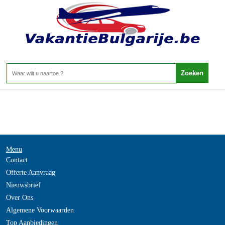
-
Home
>
Menu
Contact
Offerte Aanvraag
Nieuwsbrief
Over Ons
Algemene Voorwaarden
Top Aanbiedingen