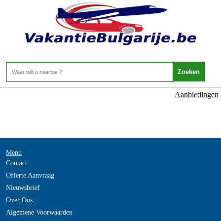
NOT_FOUND
- -
Home
>
Aanbiedingen
Menu
Contact
Offerte Aanvraag
Nieuwsbrief
Over Ons
Algemene Voorwaarden