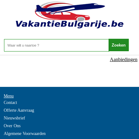
NOT_FOUND
- -
Home
>
Aanbiedingen
Menu
Contact
Offerte Aanvraag
Nieuwsbrief
Over Ons
Algemene Voorwaarden