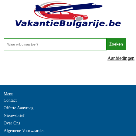
NOT_FOUND
- -
Home
>
Aanbiedingen
Menu
Contact
Offerte Aanvraag
Nieuwsbrief
Over Ons
Algemene Voorwaarden