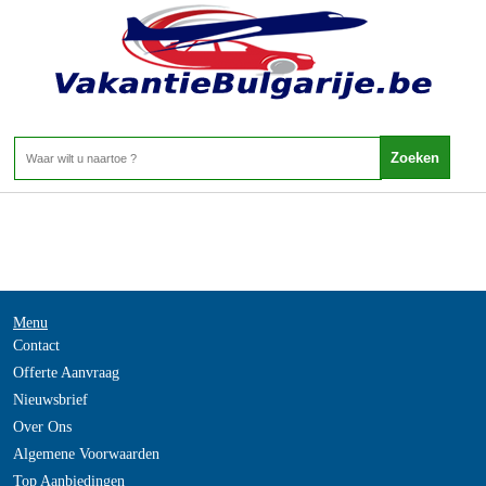
-
Home
>
Menu
Contact
Offerte Aanvraag
Nieuwsbrief
Over Ons
Algemene Voorwaarden
Top Aanbiedingen