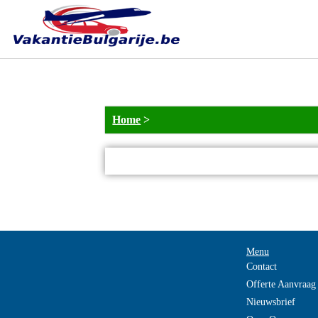
NOT_FOUND
Home
>
Menu
Contact
Offerte Aanvraag
Nieuwsbrief