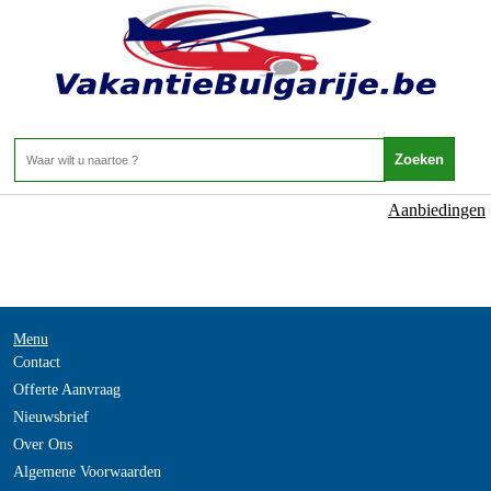
NOT_FOUND
- -
Home
>
Aanbiedingen
Menu
Contact
Offerte Aanvraag
Nieuwsbrief
Over Ons
Algemene Voorwaarden