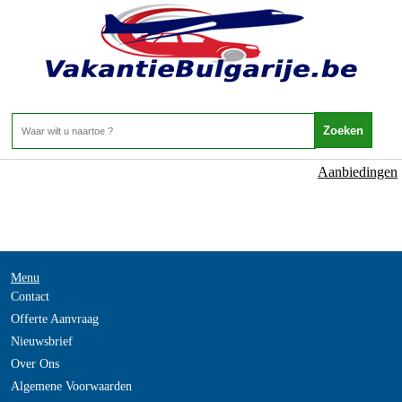
NOT_FOUND
- -
Home
>
Aanbiedingen
Menu
Contact
Offerte Aanvraag
Nieuwsbrief
Over Ons
Algemene Voorwaarden