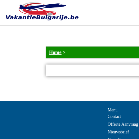
NOT_FOUND
Home
>
Menu
Contact
Offerte Aanvraag
Nieuwsbrief