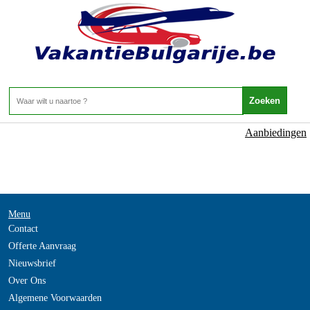
NOT_FOUND
- -
Home
>
Aanbiedingen
Menu
Contact
Offerte Aanvraag
Nieuwsbrief
Over Ons
Algemene Voorwaarden