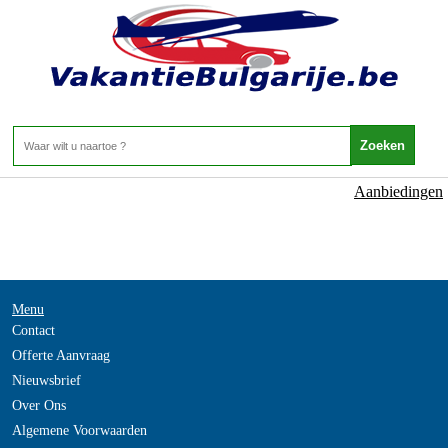
NOT_FOUND
- -
Home
>
Aanbiedingen
Menu
Contact
Offerte Aanvraag
Nieuwsbrief
Over Ons
Algemene Voorwaarden