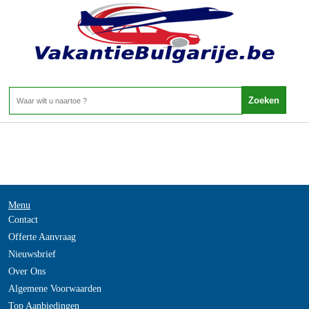
-
Home
>
Menu
Contact
Offerte Aanvraag
Nieuwsbrief
Over Ons
Algemene Voorwaarden
Top Aanbiedingen