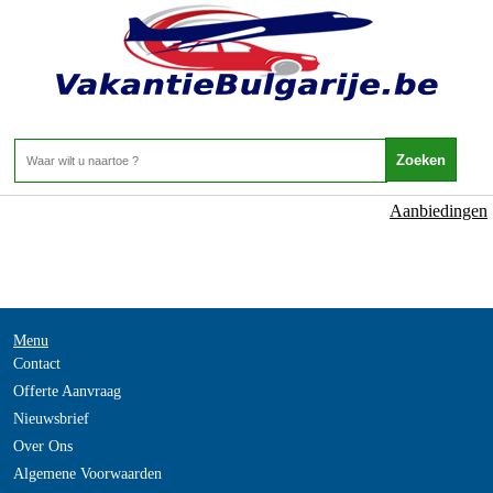
NOT_FOUND
- -
Home
>
Aanbiedingen
Menu
Contact
Offerte Aanvraag
Nieuwsbrief
Over Ons
Algemene Voorwaarden